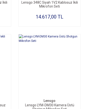
İkili
Lensgo 348C Siyah 1V2 Kablosuz İkili
Mikrofon Seti
14.617,00 TL
SEPETE EKLE
Lensgo
osuz
Lensgo LYM-DM30 Kamera Üstü