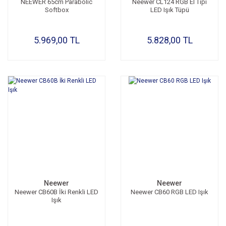
NEEWER 65cm Parabolic
Neewer CL124 RGB El Tipi
Softbox
LED Işık Tüpü
5.969,00 TL
5.828,00 TL
Neewer
Neewer
Neewer CB60B İki Renkli LED
Neewer CB60 RGB LED Işık
Işık