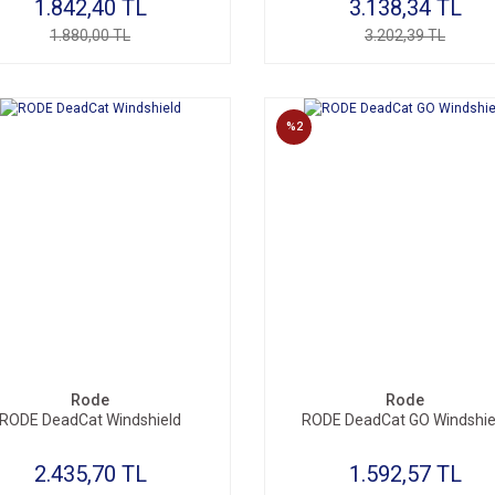
1.842,40 TL
3.138,34 TL
1.880,00 TL
3.202,39 TL
%2
Rode
Rode
RODE DeadCat Windshield
RODE DeadCat GO Windshie
2.435,70 TL
1.592,57 TL