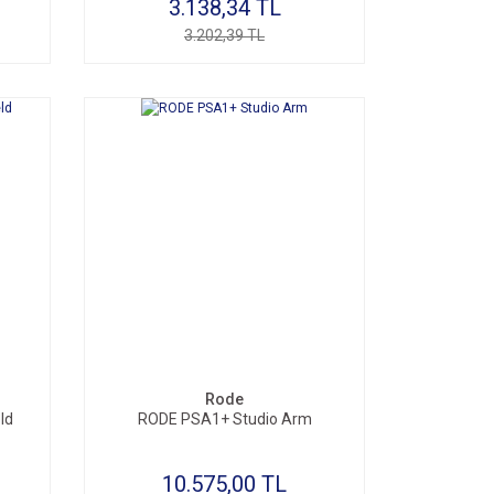
3.138,34 TL
3.202,39 TL
Rode
ld
RODE PSA1+ Studio Arm
10.575,00 TL