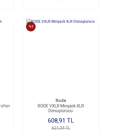
%2
Rode
rofon
RODE VXLR Minijack XLR
Dönüştürücü
608,91 TL
621,34 TL