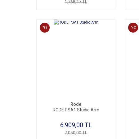
1.768,47 TL
%2
%2
Rode
RODE PSA1 Studio Arm
6.909,00 TL
7.050,00 TL