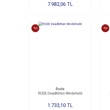
7.982,06 TL
%2
%2
Rode
RODE DeadKitten Windshield
1.733,10 TL