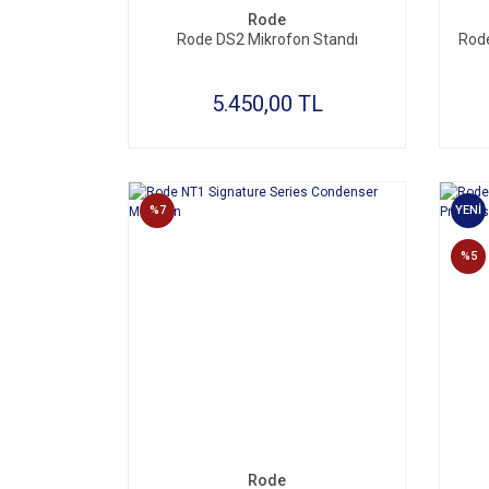
Rode
Rode DS2 Mikrofon Standı
Rode
5.450,00 TL
%7
YENİ
%5
Rode