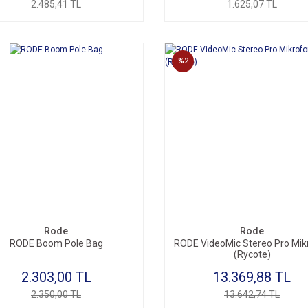
2.485,41 TL
1.625,07 TL
%2
Rode
Rode
RODE Boom Pole Bag
RODE VideoMic Stereo Pro Mik
(Rycote)
2.303,00 TL
13.369,88 TL
2.350,00 TL
13.642,74 TL