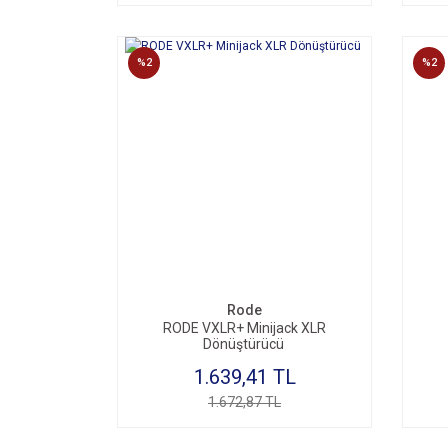
%2
%2
Rode
RODE VXLR+ Minijack XLR
Dönüştürücü
1.639,41 TL
1.672,87 TL