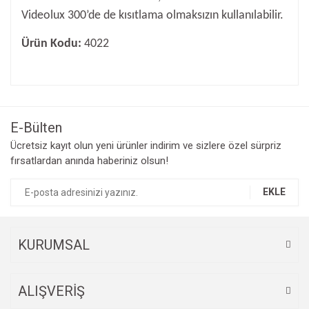
Videolux 300’de de kısıtlama olmaksızın kullanılabilir.
Ürün Kodu:
4022
Bu ürünün fiyat bilgisi, resim, ürün açıklamalarında ve diğer
konularda yetersiz gördüğünüz noktaları öneri formunu
Bu ürüne ilk yorumu siz yapın!
kullanarak tarafımıza iletebilirsiniz.
Görüş ve önerileriniz için teşekkür ederiz.
E-Bülten
Yorum Yaz
Ücretsiz kayıt olun yeni ürünler indirim ve sizlere özel sürpriz
Ürün resmi kalitesiz, bozuk veya görüntülenemiyor.
fırsatlardan anında haberiniz olsun!
Ürün açıklamasında eksik bilgiler bulunuyor.
Ürün bilgilerinde hatalar bulunuyor.
EKLE
Ürün fiyatı diğer sitelerden daha pahalı.
Bu ürüne benzer farklı alternatifler olmalı.
KURUMSAL
ALIŞVERİŞ