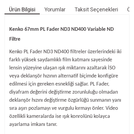
Ürün Bilgisi
Yorumlar
Taksit Seçenekleri
Öne
Kenko 67mm PL Fader ND3 ND400 Variable ND
Filtre
Kenko PL Fader ND3 ND400 filtreler üzerlerindeki iki
farklı yüksek saydamlıklı film katmanı sayesinde
lensin yüzeyine ulaşan ışık miktarını azaltarak İSO
veya deklanşör hızının alternatif biçimde konfigüre
edilmesi için gereken esnekliği sağlar. PL Fader,
diyafram değerini değiştirme zorunluluğu olmadan
deklanşör hızını değiştirme özgürlüğü sunmanın yanı
sıra aşırı pozlamayı ve vurgulu kırmayı önler. Video
özellikli kameralarda ise ışık konrolünü kolayca
ayarlama imkanı tanır.