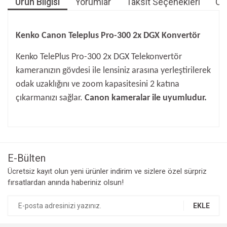
Ürün Bilgisi
Yorumlar
Taksit Seçenekleri
Öne
Kenko Canon Teleplus Pro-300 2x DGX Konvertör
Kenko TelePlus Pro-300 2x DGX Telekonvertör
kameranızın gövdesi ile lensiniz arasına yerleştirilerek
odak uzaklığını ve zoom kapasitesini 2 katına
çıkarmanızı sağlar.
Canon kameralar ile uyumludur.
Bu ürünün fiyat bilgisi, resim, ürün açıklamalarında ve diğer
konularda yetersiz gördüğünüz noktaları öneri formunu
Bu ürüne ilk yorumu siz yapın!
kullanarak tarafımıza iletebilirsiniz.
Görüş ve önerileriniz için teşekkür ederiz.
E-Bülten
Yorum Yaz
Ücretsiz kayıt olun yeni ürünler indirim ve sizlere özel sürpriz
Ürün resmi kalitesiz, bozuk veya görüntülenemiyor.
fırsatlardan anında haberiniz olsun!
Ürün açıklamasında eksik bilgiler bulunuyor.
Ürün bilgilerinde hatalar bulunuyor.
EKLE
Ürün fiyatı diğer sitelerden daha pahalı.