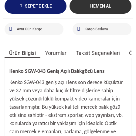
SEPETE EKLE
HEMEN AL
Aynı Gün Kargo
Kargo Bedava
Ürün Bilgisi
Yorumlar
Taksit Seçenekleri
Öne
Kenko SGW-043 Geniş Açılı Balıkgözü Lens
Kenko SGW-043 geniş açılı lens son derece küçüktür
ve 37 mm veya daha küçük filtre dişlerine sahip
yüksek çözünürlüklü kompakt video kameralar için
tasarlanmıştır. Bu yüksek kaliteli mercek balık gözü
etkisine sahiptir - ekstrem sporlar, web yayınları, vb.
konularda yaratıcı bir yaklaşım için idealdir. Optik
cam mercek elemanları, parlama, gölgelenme ve