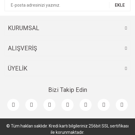
Ürün bilgilerinde hatalar bulunuyor.
EKLE
Ürün fiyatı diğer sitelerden daha pahalı.
Bu ürüne benzer farklı alternatifler olmalı.
KURUMSAL
ALIŞVERİŞ
Gönder
ÜYELİK
Bizi Takip Edin
© Tüm hakları saklıdır. Kredi kartı bilgileriniz 256bit SSL sertifikası
ile korunmaktadır.