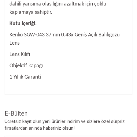
dahili yansıma olasılığını azaltmak için çoklu
kaplamaya sahiptir.
Kutu içeriği
:
Kenko SGW-043 37mm 0.43x Geniş Açılı Balıkgözü
Lens
Lens Kılıfı
Objektif kapağı
1 Yıllık Garanti
Bu ürünün fiyat bilgisi, resim, ürün açıklamalarında ve diğer
konularda yetersiz gördüğünüz noktaları öneri formunu
Bu ürüne ilk yorumu siz yapın!
kullanarak tarafımıza iletebilirsiniz.
Görüş ve önerileriniz için teşekkür ederiz.
E-Bülten
Yorum Yaz
Ücretsiz kayıt olun yeni ürünler indirim ve sizlere özel sürpriz
Ürün resmi kalitesiz, bozuk veya görüntülenemiyor.
fırsatlardan anında haberiniz olsun!
Ürün açıklamasında eksik bilgiler bulunuyor.