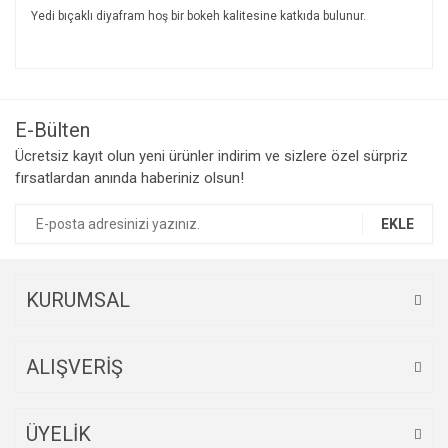
Yedi bıçaklı diyafram hoş bir bokeh kalitesine katkıda bulunur.
Bu ürünün fiyat bilgisi, resim, ürün açıklamalarında ve diğer
konularda yetersiz gördüğünüz noktaları öneri formunu
Bu ürüne ilk yorumu siz yapın!
kullanarak tarafımıza iletebilirsiniz.
Görüş ve önerileriniz için teşekkür ederiz.
E-Bülten
Yorum Yaz
Ücretsiz kayıt olun yeni ürünler indirim ve sizlere özel sürpriz
Ürün resmi kalitesiz, bozuk veya görüntülenemiyor.
fırsatlardan anında haberiniz olsun!
Ürün açıklamasında eksik bilgiler bulunuyor.
Ürün bilgilerinde hatalar bulunuyor.
EKLE
Ürün fiyatı diğer sitelerden daha pahalı.
Bu ürüne benzer farklı alternatifler olmalı.
KURUMSAL
ALIŞVERİŞ
Gönder
ÜYELİK