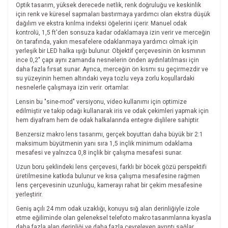
Optik tasarım, yüksek derecede netlik, renk doğruluğu ve keskinlik
için renk ve küresel sapmaları bastırmaya yardımcı olan ekstra düşük
dağılım ve ekstra kırılma indeksi öğelerini içerir. Manuel odak
kontrolü, 1,5 ft'den sonsuza kadar odaklamaya izin verir ve merceğin
ön tarafında, yakın mesafelere odaklanmaya yardımcı olmak için
yerleşik bir LED halka ışığı bulunur. Objektif çerçevesinin ön kısmının
ince 0,2" çapı aynı zamanda nesnelerin önden aydınlatılması için
daha fazla fırsat sunar. Ayrıca, merceğin ön kısmı su geçirmezdir ve
su yüzeyinin hemen altındaki veya tozlu veya zorlu koşullardaki
nesnelerle çalışmaya izin verir. ortamlar.
Lensin bu "sine-mod" versiyonu, video kullanımı için optimize
edilmiştir ve takip odağı kullanarak iris ve odak çekimleri yapmak için
hem diyafram hem de odak halkalarında entegre dişlilere sahiptir.
Benzersiz makro lens tasarımı, gerçek boyuttan daha büyük bir 2:1
maksimum büyütmenin yanı sıra 1,5 inçlik minimum odaklama
mesafesi ve yalnızca 0,8 inçlik bir çalışma mesafesi sunar.
Uzun boru şeklindeki lens çerçevesi, farklı bir böcek gözü perspektifi
üretilmesine katkıda bulunur ve kısa çalışma mesafesine rağmen
lens çerçevesinin uzunluğu, kamerayı rahat bir çekim mesafesine
yerleştirir.
Geniş açılı 24 mm odak uzaklığı, konuyu sığ alan derinliğiyle izole
etme eğiliminde olan geleneksel telefoto makro tasarımlarına kıyasla
daha fazla alan derinliği ve daha fazla çevreleyen ayrıntı sağlar.