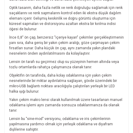
Optik tasarım, daha fazla netlik ve renk doğruluğu sağlamak için renk
saçaklarını ve renk sapmalarını kontrol eden iki ekstra düşük dağılım
elemanı içerir. Gelişmiş keskinlik ve doğru görüntü oluşturma için
küresel sapmaları ve distorsiyonu azaltan ekstra bir kırılma indisi
öğesi de bulunur.
İnce 0,8" ön çap, benzersiz "içeriye kayan" çekimler gerçekleştirmenin
yanı sıra, daha geniş bir yakın çekim aralığı, göze çarpmayan çekim
fırsatları sunar. Daha küçük ön çap, aynı zamanda yakın plandaki
nesnelerin önden aydınlatılmasını da kolaylaştırır.
Lensin ön tarafı su geçirmez olup su yüzeyinin hemen altında veya
tozlu ortamlarda rahatça çalışmanıza olanak tanır.
Objektifin ön tarafında, daha kolay odaklanma için yakın çekim
nesnelerinde bir miktar aydınlatma sağlayan, gövde üzerindeki bir
mikro-USB bağlantı noktası aracılığıyla çalıştırılan yerleşik bir LED
halka ışığı bulunur.
Yakın çekim makro lensi olarak kullanılmak üzere tasarlanan manuel
odaklama işlemi aynı zamanda sonsuza odaklanmanıza da olanak
tanır.
Lensin bu "sine-mod" versiyonu, odaklama ve iris çekimlerinin
yapılmasına yardımcı olmak için yerleşik odaklama ve diyafram
dişlilerine sahiptir.