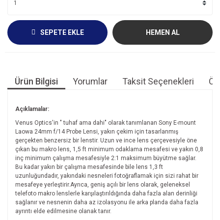
SEPETE EKLE
HEMEN AL
Ürün Bilgisi
Yorumlar
Taksit Seçenekleri
Öne
Açıklamalar:
Venus Optics'in " tuhaf ama dahi" olarak tanımlanan Sony E-mount
Laowa 24mm f/14 Probe Lensi, yakın çekim için tasarlanmış
gerçekten benzersiz bir lenstir. Uzun ve ince lens çerçevesiyle öne
çıkan bu makro lens, 1,5 ft minimum odaklama mesafesi ve yakın 0,8
inç minimum çalışma mesafesiyle 2:1 maksimum büyütme sağlar.
Bu kadar yakın bir çalışma mesafesinde bile lens 1,3 ft
uzunluğundadır, yakındaki nesneleri fotoğraflamak için sizi rahat bir
mesafeye yerleştirir.Ayrıca, geniş açılı bir lens olarak, geleneksel
telefoto makro lenslerle karşılaştırıldığında daha fazla alan derinliği
sağlanır ve nesnenin daha az izolasyonu ile arka planda daha fazla
ayrıntı elde edilmesine olanak tanır.