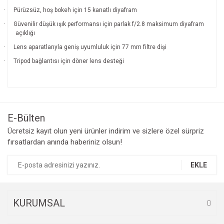
·
Pürüzsüz, hoş bokeh için 15 kanatlı diyafram
·
Güvenilir düşük ışık performansı için parlak f/2.8 maksimum diyafram
açıklığı
·
Lens aparatlarıyla geniş uyumluluk için 77 mm filtre dişi
·
Tripod bağlantısı için döner lens desteği
Bu ürünün fiyat bilgisi, resim, ürün açıklamalarında ve diğer
konularda yetersiz gördüğünüz noktaları öneri formunu
Bu ürüne ilk yorumu siz yapın!
kullanarak tarafımıza iletebilirsiniz.
Görüş ve önerileriniz için teşekkür ederiz.
E-Bülten
Yorum Yaz
Ücretsiz kayıt olun yeni ürünler indirim ve sizlere özel sürpriz
Ürün resmi kalitesiz, bozuk veya görüntülenemiyor.
fırsatlardan anında haberiniz olsun!
Ürün açıklamasında eksik bilgiler bulunuyor.
Ürün bilgilerinde hatalar bulunuyor.
EKLE
Ürün fiyatı diğer sitelerden daha pahalı.
Bu ürüne benzer farklı alternatifler olmalı.
KURUMSAL