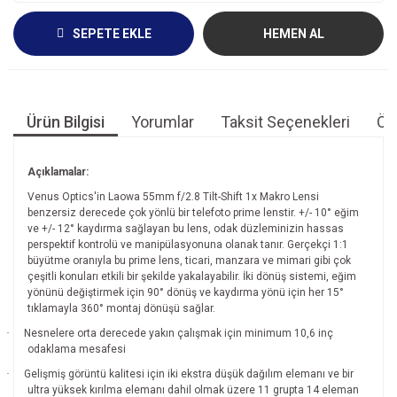
SEPETE EKLE
HEMEN AL
Ürün Bilgisi
Yorumlar
Taksit Seçenekleri
Öne
Açıklamalar:
Venus Optics'in Laowa 55mm f/2.8 Tilt-Shift 1x Makro Lensi
benzersiz derecede çok yönlü bir telefoto prime lenstir. +/- 10° eğim
ve +/- 12° kaydırma sağlayan bu lens, odak düzleminizin hassas
perspektif kontrolü ve manipülasyonuna olanak tanır. Gerçekçi 1:1
büyütme oranıyla bu prime lens, ticari, manzara ve mimari gibi çok
çeşitli konuları etkili bir şekilde yakalayabilir. İki dönüş sistemi, eğim
yönünü değiştirmek için 90° dönüş ve kaydırma yönü için her 15°
tıklamayla 360° montaj dönüşü sağlar.
·
Nesnelere orta derecede yakın çalışmak için minimum 10,6 inç
odaklama mesafesi
·
Gelişmiş görüntü kalitesi için iki ekstra düşük dağılım elemanı ve bir
ultra yüksek kırılma elemanı dahil olmak üzere 11 grupta 14 eleman