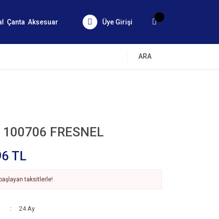
al
Çanta
Aksesuar
Üye Girişi
ARA
 100706 FRESNEL
96 TL
aşlayan taksitlerle!
24 Ay