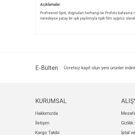
Açıklamalar:
ProFresnel Spot, doğrudan herhangi bir Profoto kafasına m
neredeyse yatay bir ışık yayılımıyla tipik film ışığınız olar
Bu ürünün fiyat bilgisi, resim, ürün açıklamalarında v
Görüş ve önerileriniz için teşekkür ederiz.
Ürün resmi kalitesiz, bozuk veya görüntülenemiyo
Ürün açıklamasında eksik bilgiler bulunuyor.
Ürün bilgilerinde hatalar bulunuyor.
E-Bülten
Ücretsiz kayıt olun yeni ürünler indir
Ürün fiyatı diğer sitelerden daha pahalı.
Bu ürüne benzer farklı alternatifler olmalı.
KURUMSAL
ALIŞ
Hakkımızda
Mesafe
İletişim
Gizlili
Kargo Takibi
İptal v