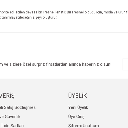
onte edilebilen devasa bir Fresnel lenstir. Bir Fresnel olduğu için, moda ve ürün 
ak tanımlayabileceğiniz şeyi oluşturur.
e diğer konularda yetersiz gördüğünüz noktaları öneri formunu kullanarak tarafım
Bu ürüne ilk yorumu siz yapın!
r.
Yorum Yaz
im ve sizlere özel sürpriz fırsatlardan anında haberiniz olsun!
VERİŞ
ÜYELİK
li Satış Sözleşmesi
Yeni Üyelik
Gönder
k ve Güvenlik
Üye Girişi
e İade Şartları
Şifremi Unuttum