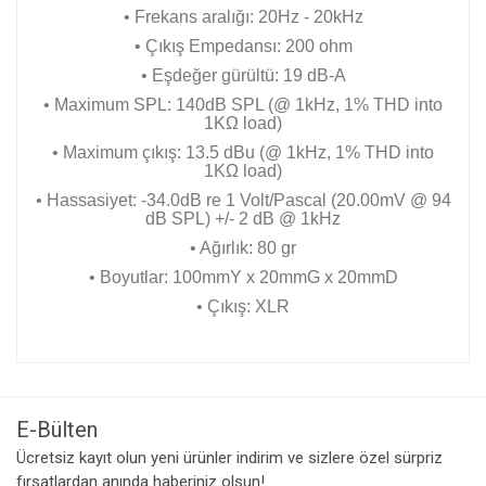
• Frekans aralığı: 20Hz - 20kHz
• Çıkış Empedansı: 200 ohm
• Eşdeğer gürültü: 19 dB-A
• Maximum SPL: 140dB SPL (@ 1kHz, 1% THD into
1KΩ load)
• Maximum çıkış: 13.5 dBu (@ 1kHz, 1% THD into
1KΩ load)
• Hassasiyet: -34.0dB re 1 Volt/Pascal (20.00mV @ 94
dB SPL) +/- 2 dB @ 1kHz
• Ağırlık: 80 gr
• Boyutlar: 100mmY x 20mmG x 20mmD
• Çıkış: XLR
Bu ürünün fiyat bilgisi, resim, ürün açıklamalarında ve diğer
konularda yetersiz gördüğünüz noktaları öneri formunu
Bu ürüne ilk yorumu siz yapın!
kullanarak tarafımıza iletebilirsiniz.
Görüş ve önerileriniz için teşekkür ederiz.
E-Bülten
Yorum Yaz
Ücretsiz kayıt olun yeni ürünler indirim ve sizlere özel sürpriz
Ürün resmi kalitesiz, bozuk veya görüntülenemiyor.
fırsatlardan anında haberiniz olsun!