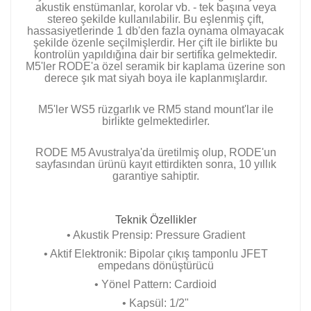
akustik enstümanlar, korolar vb. - tek başına veya
stereo şekilde kullanılabilir. Bu eşlenmiş çift,
hassasiyetlerinde 1 db'den fazla oynama olmayacak
şekilde özenle seçilmişlerdir. Her çift ile birlikte bu
kontrolün yapıldığına dair bir sertifika gelmektedir.
M5'ler RODE'a özel seramik bir kaplama üzerine son
derece şık mat siyah boya ile kaplanmışlardır.
M5'ler WS5 rüzgarlık ve RM5 stand mount'lar ile
birlikte gelmektedirler.
RODE M5 Avustralya'da üretilmiş olup, RODE'un
sayfasından ürünü kayıt ettirdikten sonra, 10 yıllık
garantiye sahiptir.
Teknik Özellikler
• Akustik Prensip: Pressure Gradient
• Aktif Elektronik: Bipolar çıkış tamponlu JFET
empedans dönüştürücü
• Yönel Pattern: Cardioid
• Kapsül: 1/2"