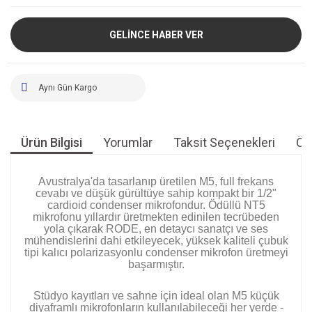
GELİNCE HABER VER
Aynı Gün Kargo
Ürün Bilgisi
Yorumlar
Taksit Seçenekleri
Öne
Avustralya'da tasarlanıp üretilen M5, full frekans
cevabı ve düşük gürültüye sahip kompakt bir 1/2"
cardioid condenser mikrofondur. Ödüllü NT5
mikrofonu yıllardır üretmekten edinilen tecrübeden
yola çıkarak RODE, en detaycı sanatçı ve ses
mühendislerini dahi etkileyecek, yüksek kaliteli çubuk
tipi kalıcı polarizasyonlu condenser mikrofon üretmeyi
başarmıştır.
Stüdyo kayıtları ve sahne için ideal olan M5 küçük
diyaframlı mikrofonların kullanılabileceği her yerde -