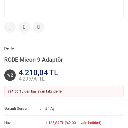
Rode
RODE Micon 9 Adaptör
4.210,04 TL
%2
4.295,96 TL
794,50 TL
den başlayan taksitlerle!
Garanti Süresi
24 Ay
Havale
4.125,84 TL (%2,00 havale indirimi)