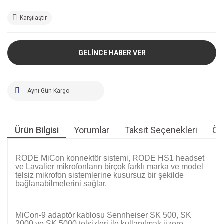
Karşılaştır
GELİNCE HABER VER
Aynı Gün Kargo
Ürün Bilgisi
Yorumlar
Taksit Seçenekleri
Öne
RODE MiCon konnektör sistemi, RODE HS1 headset
ve Lavalier mikrofonların birçok farklı marka ve model
telsiz mikrofon sistemlerine kusursuz bir şekilde
bağlanabilmelerini sağlar.
MiCon-9 adaptör kablosu Sennheiser SK 500, SK
2000 ve SK 5000 telsizleri ile kullanılmak üzere