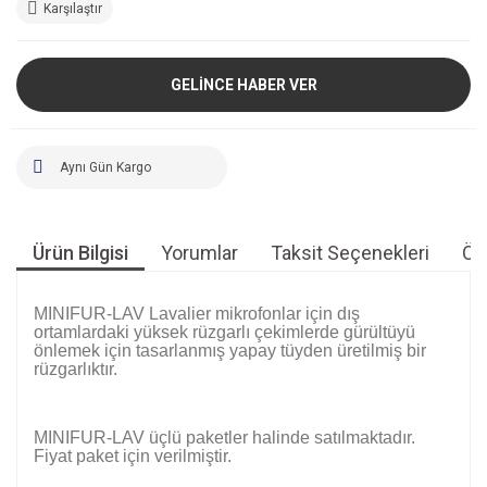
Karşılaştır
GELİNCE HABER VER
Aynı Gün Kargo
Ürün Bilgisi
Yorumlar
Taksit Seçenekleri
Öne
MINIFUR-LAV Lavalier mikrofonlar için dış
ortamlardaki yüksek rüzgarlı çekimlerde gürültüyü
önlemek için tasarlanmış yapay tüyden üretilmiş bir
rüzgarlıktır.
MINIFUR-LAV üçlü paketler halinde satılmaktadır.
Fiyat paket için verilmiştir.