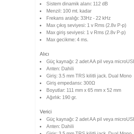
Sistem dinamik alanı: 112 dB
Menzil: 100 mt. kadar
Frekans aralığı: 33Hz - 22 kHz
Max çıkış seviyesi: 1 v Rms (2.8v P-p)
Max giriş seviyesi: 1 v Rms (2.8v P-p)
Max gecikme: 4 ms.
Alıcı
Güç kaynağı: 2 adet AA pil veya microU
Anten: Dahili
Giriş: 3.5 mm TRS kilitli jack. Dual Mono
Giriş empedansı: 300Ω
Boyutlar: 111 mm x 65 mm x 52 mm
Ağırlık: 190 gr.
Verici
Güç kaynağı: 2 adet AA pil veya microU
Anten: Dahili
Giriş: 3.5 mm TRS kilitli jack. Dual Mono