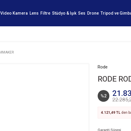
Video Kamera
Lens
Filtre
Stüdyo & Işık
Ses
Drone
Tripod ve Gimb
ILMMAKER
Rode
RODE RO
21.83
%2
22.285,
4.121,49 TL
den ba
Garanti Süresi