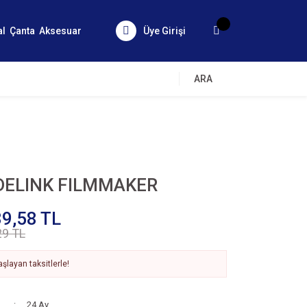
al
Çanta
Aksesuar
Üye Girişi
ARA
DELINK FILMMAKER
9,58 TL
29 TL
şlayan taksitlerle!
24 Ay