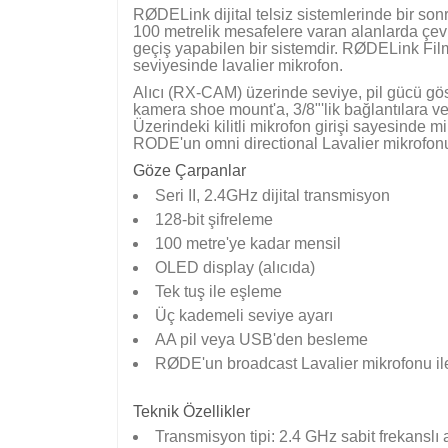
RØDELink dijital telsiz sistemlerinde bir sonr
100 metrelik mesafelere varan alanlarda çev
geçiş yapabilen bir sistemdir. RØDELink Film
seviyesinde lavalier mikrofon.
Alıcı (RX-CAM) üzerinde seviye, pil gücü gös
kamera shoe mount'a, 3/8"'lik bağlantılara ve
Üzerindeki kilitli mikrofon girişi sayesinde mi
RODE'un omni directional Lavalier mikrofonu
Göze Çarpanlar
Seri II, 2.4GHz dijital transmisyon
128-bit şifreleme
100 metre'ye kadar mensil
OLED display (alıcıda)
Tek tuş ile eşleme
Üç kademeli seviye ayarı
AA pil veya USB'den besleme
RØDE'un broadcast Lavalier mikrofonu ile 
Teknik Özellikler
Transmisyon tipi: 2.4 GHz sabit frekanslı 