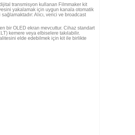
 dijital transmisyon kullanan Filmmaker kit
iyesini yakalamak için uygun kanala otomatik
ağlamaktadır: Alıcı, verici ve broadcast
eren bir OLED ekran mevcuttur. Cihaz standart
LT) kemere veya elbiselere takılabilir.
itesini elde edebilmek için kit ile birlikte