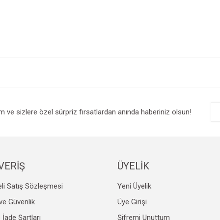
e diğer konularda yetersiz gördüğünüz noktaları öneri formunu kullanarak tarafım
Bu ürüne ilk yorumu siz yapın!
r.
Yorum Yaz
im ve sizlere özel sürpriz fırsatlardan anında haberiniz olsun!
VERİŞ
ÜYELİK
li Satış Sözleşmesi
Yeni Üyelik
Gönder
k ve Güvenlik
Üye Girişi
e İade Şartları
Şifremi Unuttum