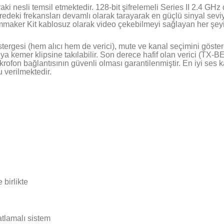
aki nesli temsil etmektedir. 128-bit şifrelemeli Series II 2.4 GHz
redeki frekansları devamlı olarak tarayarak en güçlü sinyal sev
maker Kit kablosuz olarak video çekebilmeyi sağlayan her şeyi s
tergesi (hem alıcı hem de verici), mute ve kanal seçimini göst
ya kemer klipsine takılabilir. Son derece hafif olan verici (TX-BE
krofon bağlantısının güvenli olması garantilenmiştir. En iyi ses kal
 verilmektedir.
birlikte
atlamalı sistem