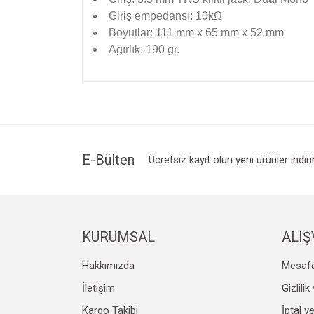
Giriş empedansı: 10kΩ
Boyutlar: 111 mm x 65 mm x 52 mm
Ağırlık: 190 gr.
Bu ürünün fiyat bilgisi, resim, ürün açıklamalarında v
Görüş ve önerileriniz için teşekkür ederiz.
Ürün resmi kalitesiz, bozuk veya görüntülenemiyo
Ürün açıklamasında eksik bilgiler bulunuyor.
Ürün bilgilerinde hatalar bulunuyor.
E-Bülten
Ücretsiz kayıt olun yeni ürünler indir
Ürün fiyatı diğer sitelerden daha pahalı.
Bu ürüne benzer farklı alternatifler olmalı.
KURUMSAL
ALIŞ
Hakkımızda
Mesafe
İletişim
Gizlili
Kargo Takibi
İptal v