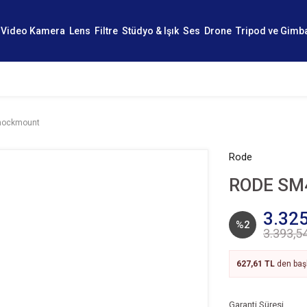
Video Kamera
Lens
Filtre
Stüdyo & Işık
Ses
Drone
Tripod ve Gimb
hockmount
Rode
RODE SM
3.325
%2
3.393,5
627,61 TL
den başl
Garanti Süresi