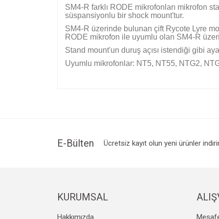
SM4-R farklı RODE mikrofonları mikrofon stan
süspansiyonlu bir shock mount'tur.
SM4-R üzerinde bulunan çift Rycote Lyre moun
RODE mikrofon ile uyumlu olan SM4-R üzerin
Stand mount'un duruş açısı istendiği gibi aya
Uyumlu mikrofonlar: NT5, NT55, NTG2, N
Bu ürünün fiyat bilgisi, resim, ürün açıklamalarında v
Görüş ve önerileriniz için teşekkür ederiz.
Ürün resmi kalitesiz, bozuk veya görüntülenemiyo
Ürün açıklamasında eksik bilgiler bulunuyor.
Ürün bilgilerinde hatalar bulunuyor.
E-Bülten
Ücretsiz kayıt olun yeni ürünler indir
Ürün fiyatı diğer sitelerden daha pahalı.
Bu ürüne benzer farklı alternatifler olmalı.
KURUMSAL
ALIŞ
Hakkımızda
Mesafe