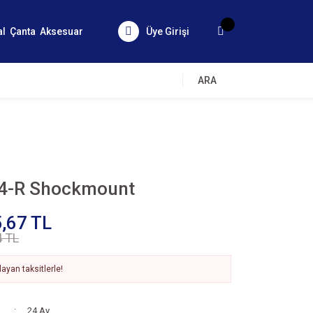
al
Çanta
Aksesuar
Üye Girişi
ARA
4-R Shockmount
,67 TL
4 TL
ayan taksitlerle!
24 Ay