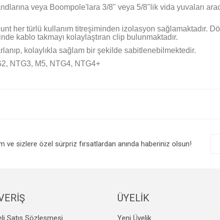
dlarına veya Boompole'lara 3/8" veya 5/8"lik vida yuvaları arac
t her türlü kullanım titreşiminden izolasyon sağlamaktadır. Dör
de kablo takmayı kolaylaştıran clip bulunmaktadır.
rlanıp, kolaylıkla sağlam bir şekilde sabitlenebilmektedir.
TG2, NTG3, M5, NTG4, NTG4+
e diğer konularda yetersiz gördüğünüz noktaları öneri formunu kullanarak tarafım
Bu ürüne ilk yorumu siz yapın!
r.
Yorum Yaz
im ve sizlere özel sürpriz fırsatlardan anında haberiniz olsun!
VERİŞ
ÜYELİK
li Satış Sözleşmesi
Yeni Üyelik